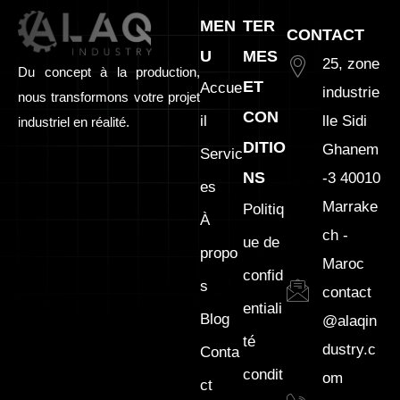
MEN
TER
CONTACT
U
MES
25, zone
Du concept à la production,
ET
Accue
industrie
nous transformons votre projet
CON
il
lle Sidi
industriel en réalité.
DITIO
Ghanem
Servic
NS
-3 40010
es
Marrake
Politiq
À
ch -
ue de
propo
Maroc
confid
s
contact
entiali
Blog
@alaqin
té
dustry.c
Conta
condit
om
ct