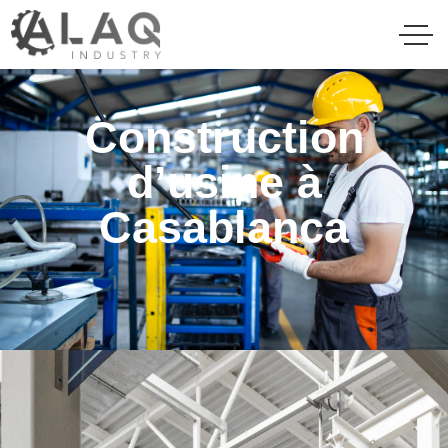
Construction
d’usine à
Casablanca