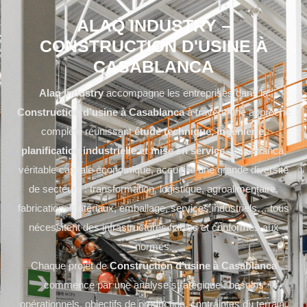
ALAQ INDUSTRY –
CONSTRUCTION D'USINE À
CASABLANCA
Alaq Industry
accompagne les entreprises dans la
Construction d’usine à Casablanca
à travers une approche
complète réunissant
étude technique, ingénierie,
planification industrielle et mise en service
. Casablanca,
véritable capitale économique, accueille une grande diversité
de secteurs : transformation, logistique, agroalimentaire,
fabrication, matériaux, emballage, services industriels… tous
nécessitent des infrastructures fiables et conformes aux
normes.
Chaque projet de
Construction d’usine à Casablanca
commence par une analyse stratégique : besoins
opérationnels, objectifs de production, contraintes du terrain,