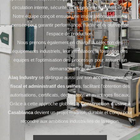
circulation interne, sécurité, et exigences réglementaires.
Notre équipe conçoit ensuite une implantation optimisée,
pensée pour garantir performance, fluidité et évolutivité de
l’espace de production.
Nous prenons également en charge la sélection des
équipements industriels, leur installation, la formation des
équipes et l’optimisation des processus pour assurer un
démarrage efficace.
Alaq Industry
se distingue aussi par son
accompagnement
fiscal et administratif des usines
, facilitant l’obtention des
autorisations, certificats, déclarations et avantages fiscaux.
Grâce à cette approche globale, la
Construction d’usine à
Casablanca
devient un projet maîtrisé, durable et conçu pour
répondre aux ambitions industrielles de la région.