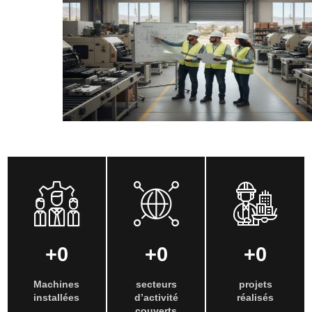
+
0
+
0
+
0
Machines
secteurs
projets
installées
d’activité
réalisés
couverts